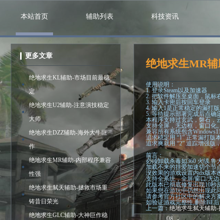
本站首页
辅助列表
科技资讯
更多文章
绝地求生MR辅
绝地求生KL辅助-市场目前最稳
使用说明：
1. 登录Steam以及加速器
定
2. 把软件解压至桌面，鼠
3. 输入卡密后按回车登录
绝地求生U2辅助-注意演技稳定
4. 输入1是正常稳定的漏
5. 等待提示部署完成后点确
大师
本程序支持过玄武，磐石，
支持全屏，无边框，窗口化
兼容所有系统包含Windows1
绝地求生DZZ辅助-海外大牛巨
追求稳定用 “1” 正常漏打版
追求爽就用 “2” 追踪增强
作
前言：
绝地求生MR辅助-内部程序兼容
必须卸载杀毒如360 火绒
加载不来的挂爱加速切个节
没效果的游戏设置内dx版本改
性强
支持全系统，全屏/窗口/无
此版本已彻底修复出现10秒
绝地求生弑天辅助-拯救市场重
如果您在游玩中仍然出现此
请参考官方社区中的解决方
铸昔日荣光
如验证游戏完整性,删除BE后
上一篇：
绝地求生弑天辅助
绝地求生GLC辅助-大神巨作稳