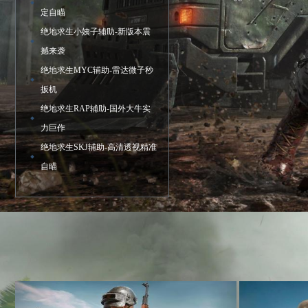
定自瞄
绝地求生小姨子辅助-新版本震
撼来袭
绝地求生MYC辅助-雷达微子秒
扳机
绝地求生RAP辅助-国外大牛实
力巨作
绝地求生SKJ辅助-高清透视精准
自瞄