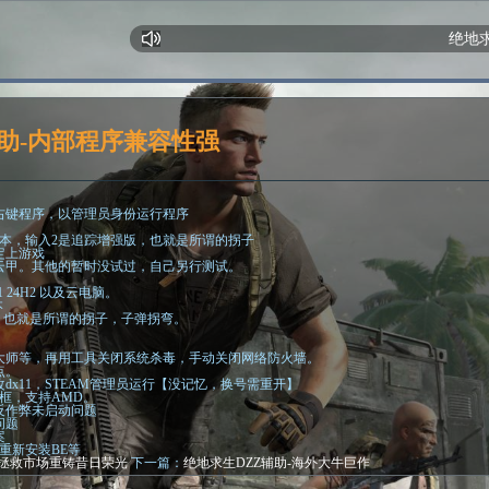
绝地求生
助-内部程序兼容性强
标右键程序，以管理员身份运行程序
打版本，输入2是追踪增强版，也就是所谓的拐子
定上游戏
云甲。其他的暂时没试过，自己另行测试。
。
1 24H2 以及云电脑。
本
版，也就是所谓的拐子，子弹拐弯。
 鲁大师等，再用工具关闭系统杀毒，手动关闭网络防火墙。
点。
dx11，STEAM管理员运行【没记忆，换号需重开】
边框，支持AMD。
反作弊未启动问题
问题
案
重新安装BE等
-拯救市场重铸昔日荣光
下一篇：
绝地求生DZZ辅助-海外大牛巨作