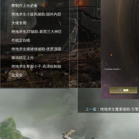
弊制作上分必备
绝地求生小旋风辅助-国外内部
大佬专用
绝地求生ZT辅助-新西兰大神巨
作稳定自瞄
绝地求生猪猪侠辅助-优质顶级
驱动稳定上分
绝地求生卑鄙小子-高清绘制稳
定安全
上一篇：
绝地求生魔童辅助-引