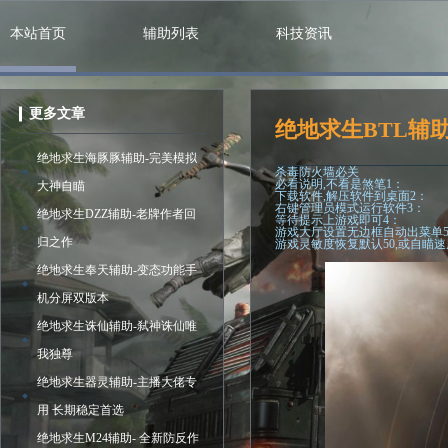
本站首页
辅助列表
科技资讯
更多文章
绝地求生BTL辅
绝地求生海豚豚辅助-完美模拟
杀毒防火墙必关
必看说明,不看是煞笔1：
大神自瞄
下载软件,解压软件到桌面2：
右键管理员模式运行软件3：
绝地求生DZZ辅助-老牌作者回
等待提示上游戏即可4：
游戏大厅设置无边框自动出菜单
归之作
游戏灵敏度恢复默认50,或自瞄
绝地求生奉天辅助-变态功能手
机分屏双版本
绝地求生诛仙辅助-弑神诛仙唯
我独尊
绝地求生器灵辅助-主播大佬专
用 长期稳定首选
绝地求生M24辅助- 全新防反作