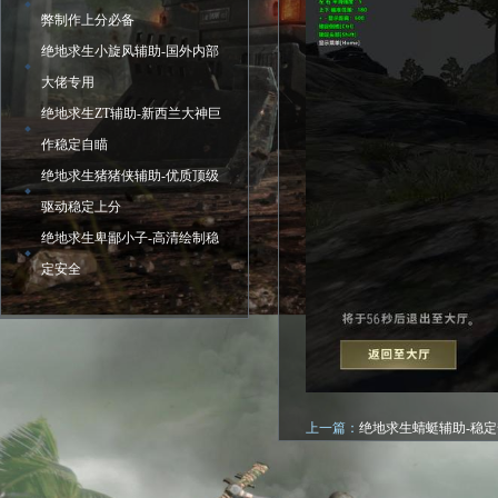
弊制作上分必备
绝地求生小旋风辅助-国外内部
大佬专用
绝地求生ZT辅助-新西兰大神巨
作稳定自瞄
绝地求生猪猪侠辅助-优质顶级
驱动稳定上分
绝地求生卑鄙小子-高清绘制稳
定安全
上一篇：
绝地求生蜻蜓辅助-稳