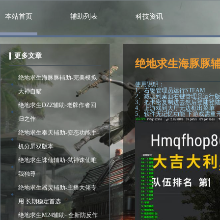
本站首页
辅助列表
科技资讯
更多文章
绝地求生海豚豚辅
绝地求生海豚豚辅助-完美模拟
使用说明：
1、右键管理员运行STEAM
大神自瞄
2、减压到桌面右键管理员运行
3、把卡密复制进去然后登陆登
绝地求生DZZ辅助-老牌作者回
4、上游戏到大厅无边框出菜单
5、软件无记忆功能 下游戏需重
归之作
绝地求生奉天辅助-变态功能手
机分屏双版本
绝地求生诛仙辅助-弑神诛仙唯
我独尊
绝地求生器灵辅助-主播大佬专
用 长期稳定首选
绝地求生M24辅助- 全新防反作